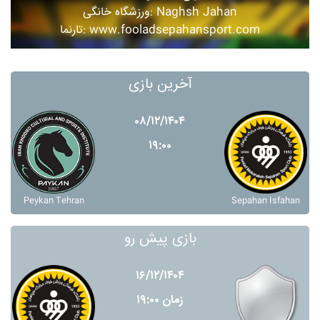
ورزشگاه خانگی: Naghsh Jahan
تارنما: www.fooladsepahansport.com
آخرین بازی
۰۸/۱۲/۱۴۰۴
۱۹:۰۰
Peykan Tehran
Sepahan Isfahan
بازی پیش رو
۱۶/۱۲/۱۴۰۴
زمان ۱۹:۰۰