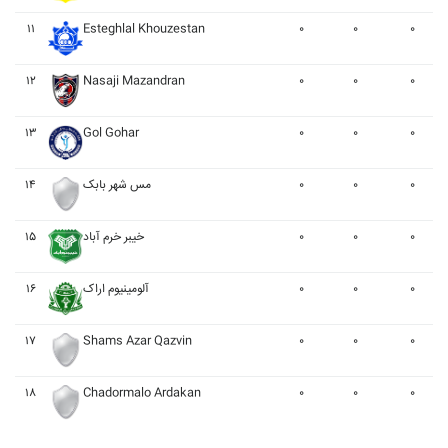
۱۱
Esteghlal Khouzestan
۰
۰
۰
۱۲
Nasaji Mazandran
۰
۰
۰
۱۳
Gol Gohar
۰
۰
۰
۱۴
مس شهر بابک
۰
۰
۰
۱۵
خيبر خرم آباد
۰
۰
۰
۱۶
آلومينيوم اراک
۰
۰
۰
۱۷
Shams Azar Qazvin
۰
۰
۰
۱۸
Chadormalo Ardakan
۰
۰
۰