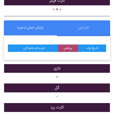
کارت قرمز
۰ + ۰
کادر فنی
بازیکن اصلی/ذخیره
تاریخ تولد
پیراهن
نام و نام خانوادگی
بازی
۰
گل
۰
کارت زرد