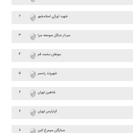
۲
شهيد اورکي اسلامشهر
۳
سردار جنگل صومعه سرا
۴
سوهان محمد قم
۵
شهروند رامسر
۶
شاهين تهران
۷
کياپارس تهران
۸
ستارگان سيمرغ البرز