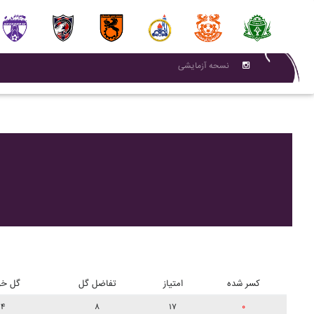
نسحه آزمایشی
کسر شده
امتیاز
تفاضل گل
گل خو
۴
۸
۱۷
۰