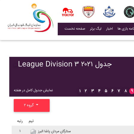
(current)
اخبار
لیگ برتر
صفحه نخست
League Division ۳ ۲۰۲۱ جدول
نمایش جدول کامل در هفته
۱
۲
۳
۴
۵
۶
۷
۸
۹
گروه ۲
تیم
رتبه
۱
ستارگان مردان پاشا البرز