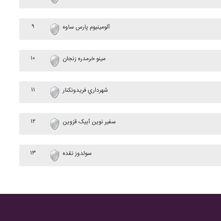
۹
آلومينيوم پارس ساوه
۱۰
مينو خرمدره زنجان
۱۱
شهرداري فريدونکنار
۱۲
سفير نوين آبيک قزوين
۱۳
سولدوز نقده