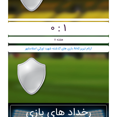
۰ : ۱
هفته ۸
بازی های گذشته شهيد اورکي اسلامشهر And آرتام تبريز
رخداد های بازی