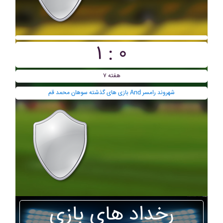
۱ : ۰
هفته ۷
بازی های گذشته سوهان محمد قم And شهروند رامسر
رخداد های بازی