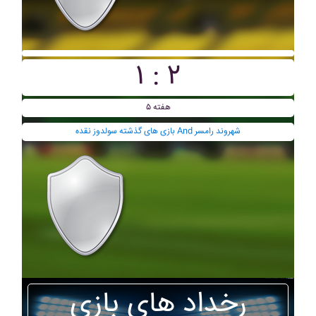
۱ : ۲
هفته ۵
بازی های گذشته سولدوز نقده And شهروند رامسر
رخداد های بازی