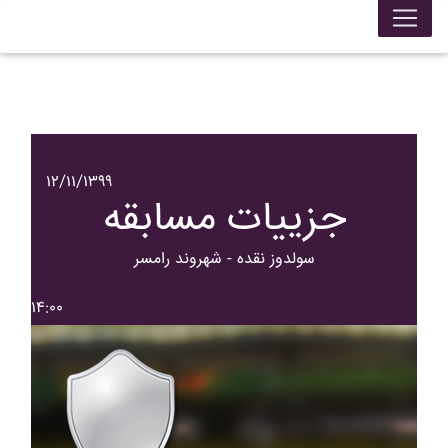
۱۲/۱۱/۱۳۹۹
جزییات مسابقه
سولدوز نقده - شهروند رامسر
۱۴:۰۰