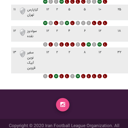
۱۱
۱۲
۲
۵
۵
۱۰
۲۵
کياپارس
تهران
۱۲
۱۲
۲
۴
۶
۱۲
۱۸
سولدوز
نقده
۱۳
۱۲
۲
۲
۸
۱۲
۳۲
سفير
نوين
آبيک
قزوين
Copyright © 2020 Iran Football League Organization. All