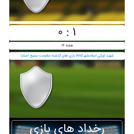
۰ : ۱
هفته ۱۴
بازی های گذشته مقاومت بسيج آستارا And شهيد اورکي اسلامشهر
رخداد های بازی