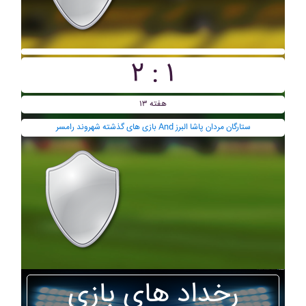
۲ : ۱
هفته ۱۳
بازی های گذشته شهروند رامسر And ستارگان مردان پاشا البرز
رخداد های بازی