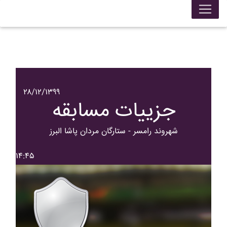
۲۸/۱۲/۱۳۹۹
جزییات مسابقه
شهروند رامسر - ستارگان مردان پاشا البرز
۱۴:۴۵