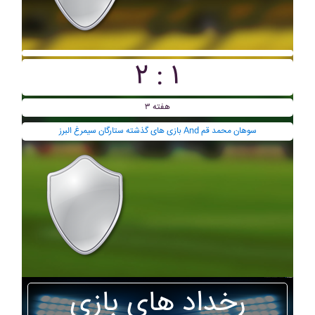
۲ : ۱
هفته ۳
بازی های گذشته ستارگان سيمرغ البرز And سوهان محمد قم
رخداد های بازی