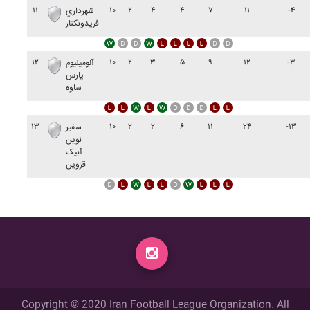
۱۱
۱۰
۲
۴
۴
۷
۱۱
-۴
شهرداري
فريدونکنار
۱۲
۱۰
۲
۳
۵
۹
۱۲
-۳
آلومينيوم
پارس
ساوه
۱۳
۱۰
۲
۲
۶
۱۱
۲۴
-۱۳
سفير
نوين
آبيک
قزوين
Copyright © 2020 Iran Football League Organization. All