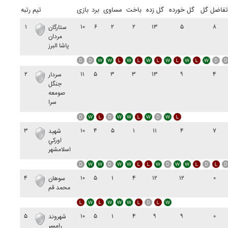
تفاضل گل
گل خورده
گل زده
باخت
مساوی
برد
بازی
تیم
رتبه
۱
۱۰
۶
۲
۲
۱۳
۵
۸
ستارگان
مردان
پاشا البرز
۲
۱۱
۵
۳
۳
۱۳
۹
۴
سردار
جنگل
صومعه
سرا
۳
۱۰
۴
۵
۱
۱۱
۴
۷
شهيد
اورکي
اسلامشهر
۴
۱۰
۵
۱
۴
۱۲
۱۲
۰
سوهان
محمد قم
۵
۱۰
۵
۱
۴
۹
۹
۰
شهروند
رامسر