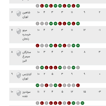
۶
۱۰
۴
۳
۳
۱۱
۹
۲
شاهين
تهران
۷
۱۰
۴
۳
۳
۱۱
۱۲
-۱
مينو
خرمدره
زنجان
۸
۱۰
۳
۴
۳
۱۱
۸
۳
ستارگان
سيمرغ
البرز
۹
۱۰
۲
۵
۳
۹
۹
۰
کياپارس
تهران
۱۰
۱۱
۲
۴
۵
۱۲
۱۵
-۳
سولدوز
نقده