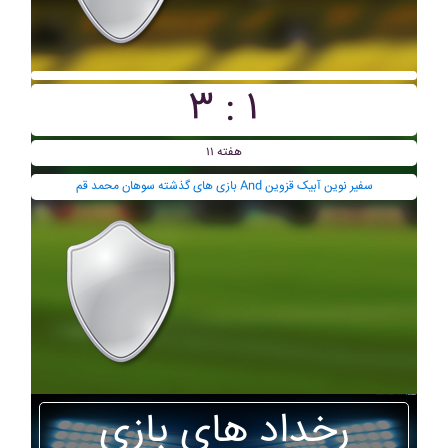
۳ : ۱
هفته ۱۱
بازی های گذشته سوهان محمد قم And سفير نوين آبيک قزوين
رخداد های بازی