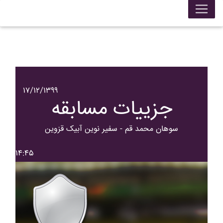
۱۷/۱۲/۱۳۹۹
جزییات مسابقه
سوهان محمد قم - سفير نوين آبيک قزوين
۱۴:۴۵