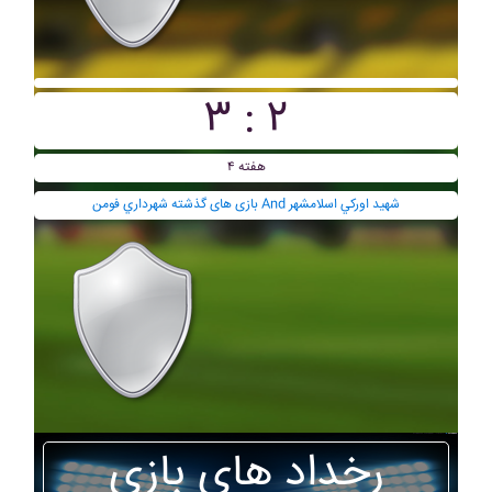
۳ : ۲
هفته ۴
بازی های گذشته شهرداري فومن And شهيد اورکي اسلامشهر
رخداد های بازی