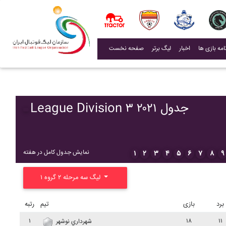
(current)
اخبار
لیگ برتر
صفحه نخست
League Division ۳ ۲۰۲۱ جدول
نمایش جدول کامل در هفته
۱
۲
۳
۴
۵
۶
۷
۸
۹
لیگ سه مرحله ۲ گروه ۱
برد
بازی
تیم
رتبه
۱
۱۸
۱۱
شهرداري نوشهر