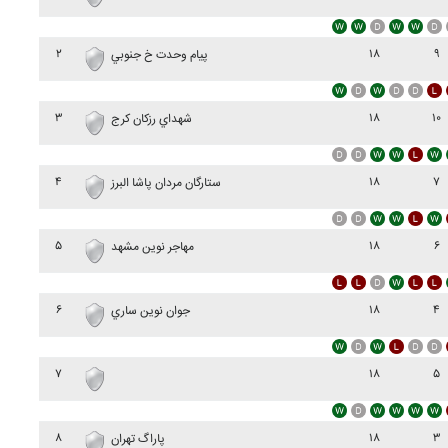
۲
۱۸
۹
پيام وحدت خ جنوبي
۳
۱۸
۱۰
شهداي رزکان کرج
۴
۱۸
۷
ستارگان مردان پاشا البرز
۵
۱۸
۶
مهاجر نوين مشهد
۶
۱۸
۴
جوان نوين ساري
۷
۱۸
۵
۸
۱۸
۳
پاراگ تهران