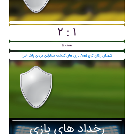
۲ : ۱
هفته ۵
بازی های گذشته ستارگان مردان پاشا البرز And شهداي رزکان کرج
رخداد های بازی