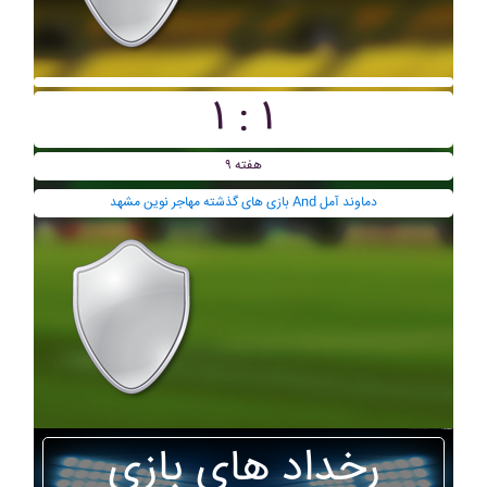
۱ : ۱
هفته ۹
بازی های گذشته مهاجر نوين مشهد And دماوند آمل
رخداد های بازی