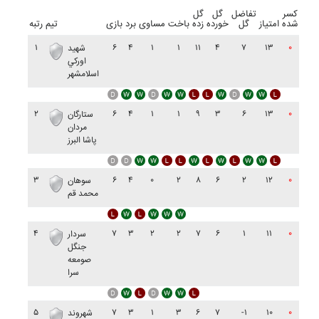
کسر
تفاضل
گل
گل
شده
امتیاز
گل
خورده
زده
باخت
مساوی
برد
بازی
تیم
رتبه
۱
۶
۴
۱
۱
۱۱
۴
۷
۱۳
۰
شهيد
اورکي
اسلامشهر
۲
۶
۴
۱
۱
۹
۳
۶
۱۳
۰
ستارگان
مردان
پاشا البرز
۳
۶
۴
۰
۲
۸
۶
۲
۱۲
۰
سوهان
محمد قم
۴
۷
۳
۲
۲
۷
۶
۱
۱۱
۰
سردار
جنگل
صومعه
سرا
۵
۷
۳
۱
۳
۶
۷
-۱
۱۰
۰
شهروند