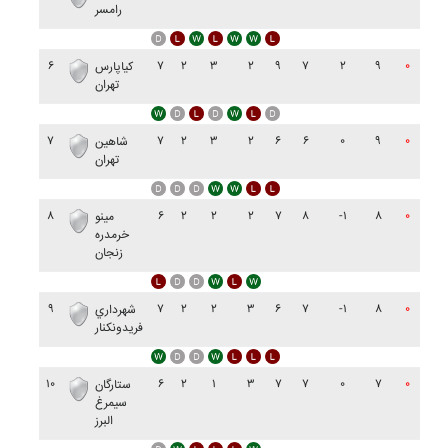
رامسر
۶
۷
۲
۳
۲
۹
۷
۲
۹
۰
کياپارس
تهران
۷
۷
۲
۳
۲
۶
۶
۰
۹
۰
شاهين
تهران
۸
۶
۲
۲
۲
۷
۸
-۱
۸
۰
مينو
خرمدره
زنجان
۹
۷
۲
۲
۳
۶
۷
-۱
۸
۰
شهرداري
فريدونکنار
۱۰
۶
۲
۱
۳
۷
۷
۰
۷
۰
ستارگان
سيمرغ
البرز