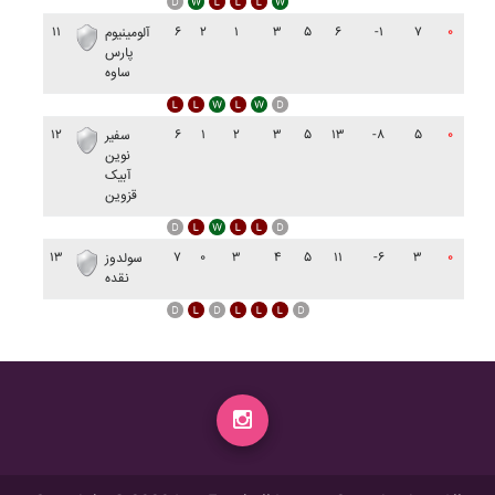
۱۱
۶
۲
۱
۳
۵
۶
-۱
۷
۰
آلومينيوم
پارس
ساوه
۱۲
۶
۱
۲
۳
۵
۱۳
-۸
۵
۰
سفير
نوين
آبيک
قزوين
۱۳
۷
۰
۳
۴
۵
۱۱
-۶
۳
۰
سولدوز
نقده