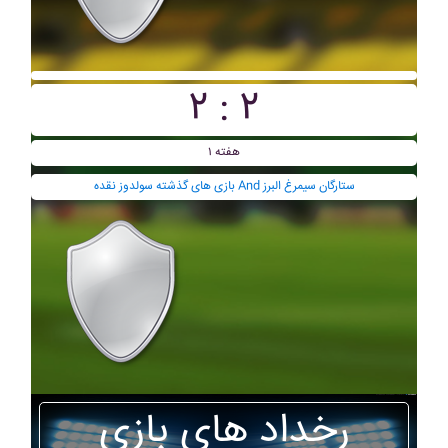
۲ : ۲
هفته ۱
بازی های گذشته سولدوز نقده And ستارگان سيمرغ البرز
رخداد های بازی