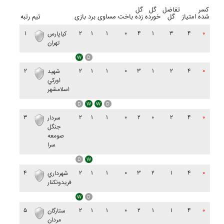
کسر
تفاضل
گل
گل
شده
امتیاز
گل
خورده
زده
باخت
مساوی
برد
بازی
تیم
رتبه
۱
۲
۱
۱
۰
۴
۱
۳
۴
۰
کياپارس
تهران
۲
۲
۱
۱
۰
۳
۱
۲
۴
۰
شهيد
اورکي
اسلامشهر
۳
۲
۱
۱
۰
۲
۰
۲
۴
۰
سردار
جنگل
صومعه
سرا
۴
۲
۱
۱
۰
۳
۲
۱
۴
۰
شهرداري
فريدونکنار
۵
۲
۱
۱
۰
۲
۱
۱
۴
۰
ستارگان
مردان