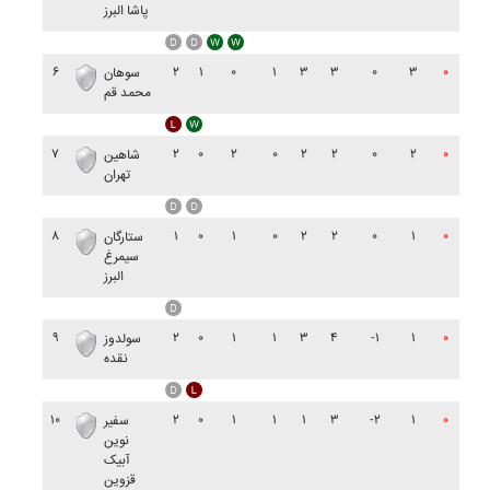
پاشا البرز
۶
۲
۱
۰
۱
۳
۳
۰
۳
۰
سوهان
محمد قم
۷
۲
۰
۲
۰
۲
۲
۰
۲
۰
شاهين
تهران
۸
۱
۰
۱
۰
۲
۲
۰
۱
۰
ستارگان
سيمرغ
البرز
۹
۲
۰
۱
۱
۳
۴
-۱
۱
۰
سولدوز
نقده
۱۰
۲
۰
۱
۱
۱
۳
-۲
۱
۰
سفير
نوين
آبيک
قزوين