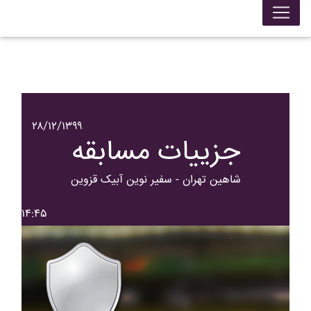
۲۸/۱۲/۱۳۹۹
جزییات مسابقه
شاهين تهران - سفير نوين آبيک قزوين
۱۴:۴۵