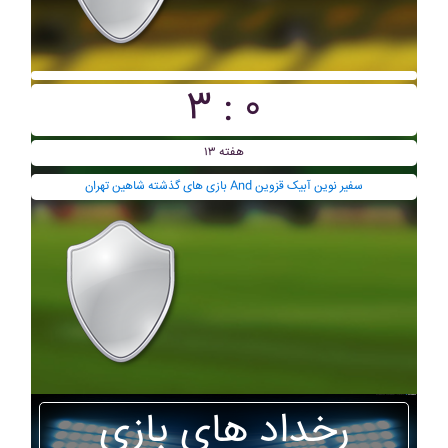
۳ : ۰
هفته ۱۳
بازی های گذشته شاهين تهران And سفير نوين آبيک قزوين
رخداد های بازی