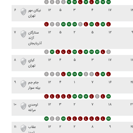
۶
۱۲
۵
۳
۴
۱۷
۱
نيکان مهر
تهران
۷
۱۲
۵
۲
۵
۱۲
ستارگان
آژند
آذربايجان
۸
۱۲
۴
۵
۳
۱۷
۱
کياي
تهران
۹
۱۲
۴
۱
۷
۱۶
۲
جام جم
بيله سوار
۱۰
۱۲
۳
۲
۷
۱۸
۲
اوحدي
مراغه
۱۱
۱۲
۲
۲
۸
۹
۲
عقاب
تبريز