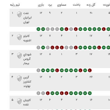
ورده
گل زده
باخت
مساوی
برد
بازی
تیم
رتبه
۱
۱۲
۹
۲
۱
۲۰
نفت
ايرانيان
تهران
۲
۱۲
۷
۴
۱
۱۷
کانياو
اشنويه
۳
۱۲
۸
۱
۳
۱۷
۱
شهداي
گروس
بيجار
۴
۱۲
۷
۲
۳
۲۶
۱
گرين
کشاورز
نهاوند
۵
۱۲
۶
۴
۲
۱۶
۱
کاويان
نقده