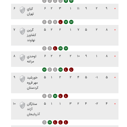
۶
۶
۲
۳
۱
۱۱
۹
۲
۹
۰
کياي
تهران
۷
۵
۲
۲
۱
۷
۵
۲
۸
۰
گرين
کشاورز
نهاوند
۸
۶
۲
۲
۲
۱۰
۹
۱
۸
۰
اوحدي
مراغه
۹
۵
۱
۲
۲
۴
۵
-۱
۵
۰
خورشيد
مهر قروه
کردستان
۱۰
۵
۱
۱
۳
۲
۴
-۲
۴
۰
ستارگان
آژند
آذربايجان