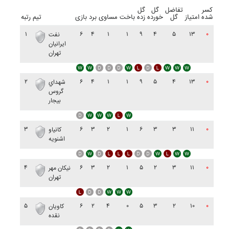
کسر
تفاضل
گل
گل
شده
امتیاز
گل
خورده
زده
باخت
مساوی
برد
بازی
تیم
رتبه
۱
۶
۴
۱
۱
۹
۴
۵
۱۳
۰
نفت
ايرانيان
تهران
۲
۶
۴
۱
۱
۹
۵
۴
۱۳
۰
شهداي
گروس
بيجار
۳
۶
۳
۲
۱
۶
۳
۳
۱۱
۰
کانياو
اشنويه
۴
۶
۳
۲
۱
۵
۲
۳
۱۱
۰
نيکان مهر
تهران
۵
۶
۲
۴
۰
۵
۳
۲
۱۰
۰
کاويان
نقده