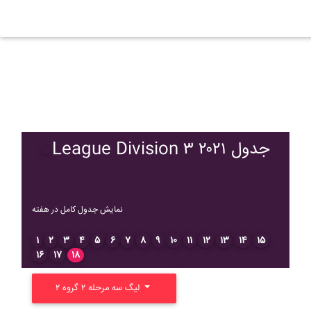
League Division ۳ ۲۰۲۱ جدول
نمایش جدول کامل در هفته
۱
۲
۳
۴
۵
۶
۷
۸
۹
۱۰
۱۱
۱۲
۱۳
۱۴
۱۵
۱۶
۱۷
۱۸
لیگ سه مرحله ۲ گروه ۲