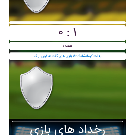
۰ : ۱
هفته ۱
بازی های گذشته کيان اراک And بعثت کرمانشاه
رخداد های بازی