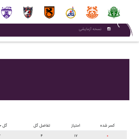
نسحه آزمایشی
کسر شده
امتیاز
تفاضل گل
گل خ
۷
۴
۱۷
۰