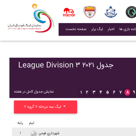
(current)
اخبار
لیگ برتر
صفحه نخست
League Division ۳ ۲۰۲۱ جدول
نمایش جدول کامل در هفته
۱
۲
۳
۴
۵
۶
۷
۸
۹
لیگ سه مرحله ۲ گروه ۲
تیم
رتبه
۱
شهرداري فومن