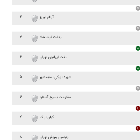
۲
آرتام تبريز
۳
بعثت کرمانشاه
۴
نفت ايرانيان تهران
۵
شهيد اورکي اسلامشهر
۶
مقاومت بسيج آستارا
۷
کيان اراک
۸
بنيامين ورزش تهران