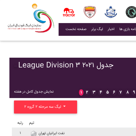
(current)
اخبار
لیگ برتر
صفحه نخست
League Division ۳ ۲۰۲۱ جدول
نمایش جدول کامل در هفته
۱
۲
۳
۴
۵
۶
۷
۸
۹
لیگ سه مرحله ۲ گروه ۲
تیم
رتبه
۱
نفت ايرانيان تهران