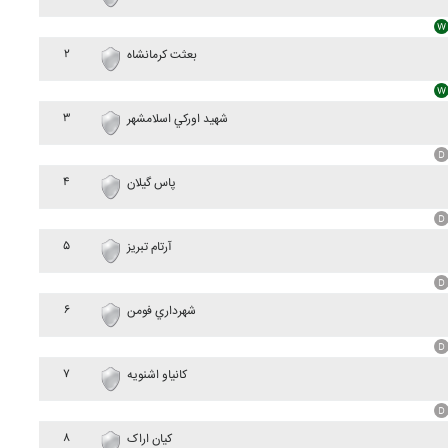
۲
بعثت کرمانشاه
۳
شهيد اورکي اسلامشهر
۴
پاس گيلان
۵
آرتام تبريز
۶
شهرداري فومن
۷
کانياو اشنويه
۸
کيان اراک