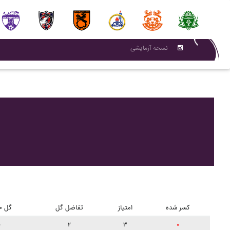
نسحه آزمایشی
کسر شده
امتیاز
تفاضل گل
گل خ
۰
۲
۳
۰