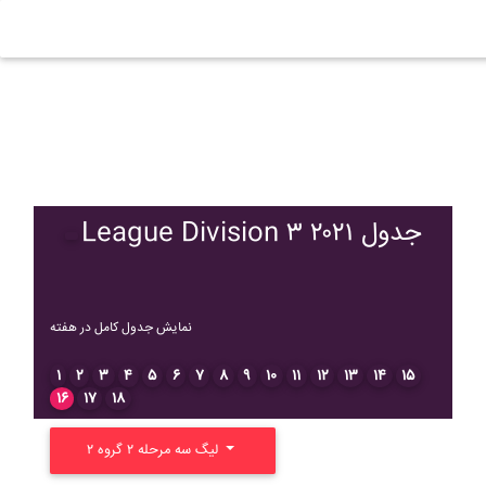
League Division ۳ ۲۰۲۱ جدول
نمایش جدول کامل در هفته
۱
۲
۳
۴
۵
۶
۷
۸
۹
۱۰
۱۱
۱۲
۱۳
۱۴
۱۵
۱۶
۱۷
۱۸
لیگ سه مرحله ۲ گروه ۲