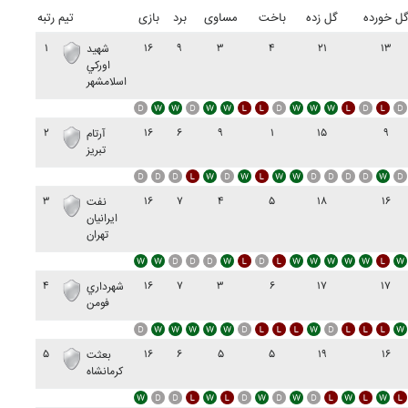
ل خورده
گل زده
باخت
مساوی
برد
بازی
تیم
رتبه
۱
۱۶
۹
۳
۴
۲۱
۱۳
شهيد
اورکي
اسلامشهر
۲
۱۶
۶
۹
۱
۱۵
۹
آرتام
تبريز
۳
۱۶
۷
۴
۵
۱۸
۱۶
نفت
ايرانيان
تهران
۴
۱۶
۷
۳
۶
۱۷
۱۷
شهرداري
فومن
۵
۱۶
۶
۵
۵
۱۹
۱۶
بعثت
کرمانشاه