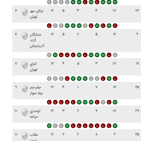
۶
۱۲
۵
۳
۴
۱۷
۱۳
نيکان مهر
تهران
۷
۱۲
۵
۲
۵
۱۲
۹
ستارگان
آژند
آذربايجان
۸
۱۲
۴
۵
۳
۱۷
۱۷
کياي
تهران
۹
۱۲
۴
۱
۷
۱۶
۲۵
جام جم
بيله سوار
۱۰
۱۲
۳
۲
۷
۱۸
۲۷
اوحدي
مراغه
۱۱
۱۲
۲
۲
۸
۹
۲۵
عقاب
تبريز