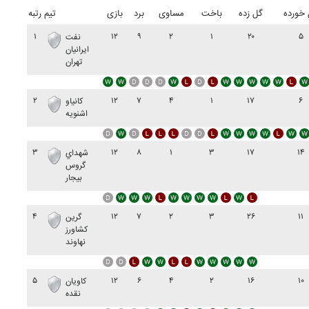
خورده
گل زده
باخت
مساوی
برد
بازی
تیم
رتبه
۱
۱۲
۹
۲
۱
۲۰
۵
نفت
ايرانيان
تهران
۲
۱۲
۷
۴
۱
۱۷
۶
کانياو
اشنويه
۳
۱۲
۸
۱
۳
۱۷
۱۴
شهداي
گروس
بيجار
۴
۱۲
۷
۲
۳
۲۶
۱۱
گرين
کشاورز
نهاوند
۵
۱۲
۶
۴
۲
۱۶
۱۰
کاويان
نقده