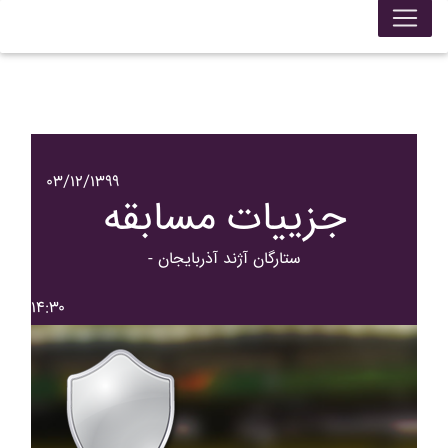
۰۳/۱۲/۱۳۹۹
جزییات مسابقه
- ستارگان آژند آذربايجان
۱۴:۳۰