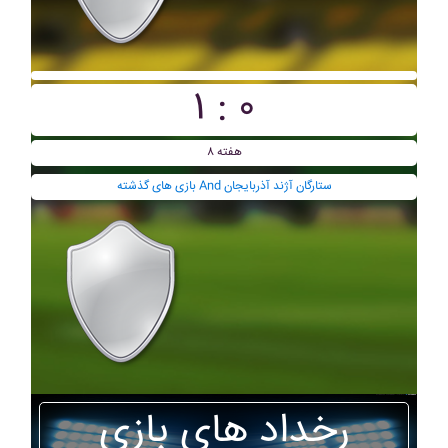
۱ : ۰
هفته ۸
بازی های گذشته And ستارگان آژند آذربايجان
رخداد های بازی