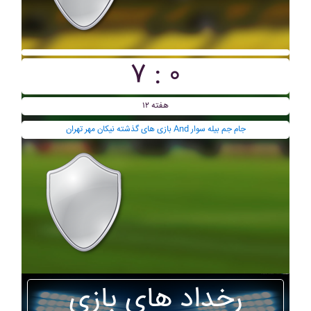
۷ : ۰
هفته ۱۲
بازی های گذشته نيکان مهر تهران And جام جم بيله سوار
رخداد های بازی