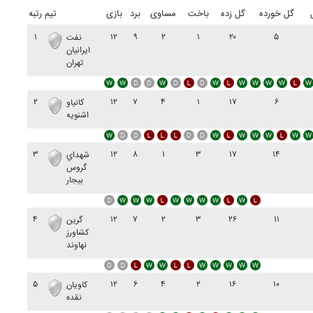
گل خورده
گل زده
باخت
مساوی
برد
بازی
تیم
رتبه
۱
۱۲
۹
۲
۱
۲۰
۵
نفت
ايرانيان
تهران
۲
۱۲
۷
۴
۱
۱۷
۶
کانياو
اشنويه
۳
۱۲
۸
۱
۳
۱۷
۱۴
شهداي
گروس
بيجار
۴
۱۲
۷
۲
۳
۲۶
۱۱
گرين
کشاورز
نهاوند
۵
۱۲
۶
۴
۲
۱۶
۱۰
کاويان
نقده