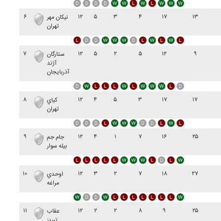
۶
۱۲
۵
۳
۴
۱۷
۱۳
نيکان مهر
تهران
۷
۱۲
۵
۲
۵
۱۲
۹
ستارگان
آژند
آذربايجان
۸
۱۲
۴
۵
۳
۱۷
۱۷
کياي
تهران
۹
۱۲
۴
۱
۷
۱۶
۲۵
جام جم
بيله سوار
۱۰
۱۲
۳
۲
۷
۱۸
۲۷
اوحدي
مراغه
۱۱
۱۲
۲
۲
۸
۹
۲۵
عقاب
تبريز