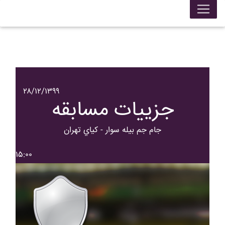
۲۸/۱۲/۱۳۹۹
جزییات مسابقه
جام جم بيله سوار - کياي تهران
۱۵:۰۰