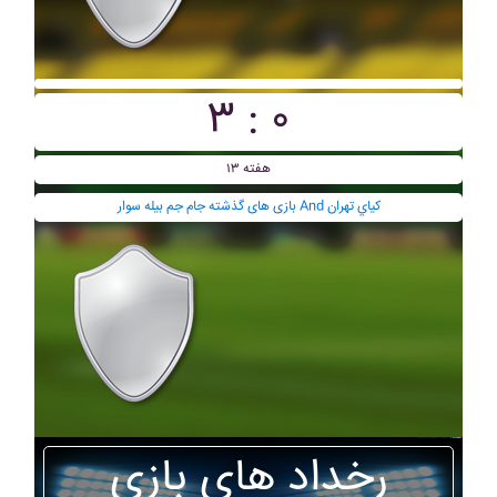
۳ : ۰
هفته ۱۳
بازی های گذشته جام جم بيله سوار And کياي تهران
رخداد های بازی