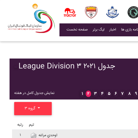
(current)
اخبار
لیگ برتر
صفحه نخست
League Division ۳ ۲۰۲۱ جدول
نمایش جدول کامل در هفته
۱
۲
۳
۴
۵
۶
۷
۸
۹
گروه ۳
تیم
رتبه
۱
اوحدي مراغه