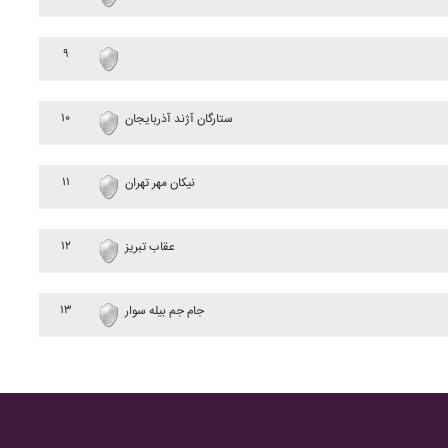
۹
۱۰
ستارگان آژند آذربايجان
۱۱
نيکان مهر تهران
۱۲
عقاب تبريز
۱۳
جام جم بيله سوار