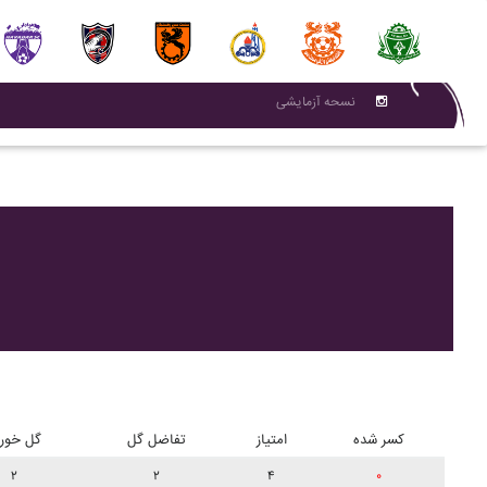
نسحه آزمایشی
کسر شده
امتیاز
تفاضل گل
گل خور
۲
۲
۴
۰