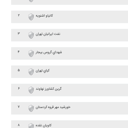
۲
کانياو اشنويه
۳
نفت ايرانيان تهران
۴
شهداي گروس بيجار
۵
کياي تهران
۶
گرين کشاورز نهاوند
۷
خورشيد مهر قروه کردستان
۸
کاويان نقده