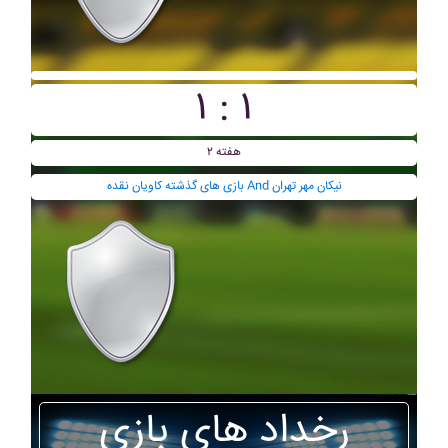
۱ : ۱
هفته ۲
بازی های گذشته کاويان نقده And نيکان مهر تهران
رخداد های بازی