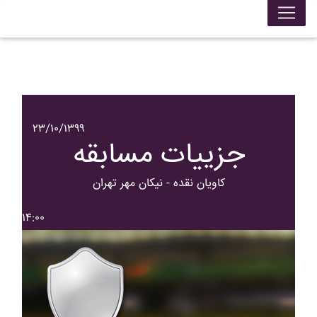
۲۳/۱۰/۱۳۹۹
جزییات مسابقه
کاويان نقده - نيکان مهر تهران
۱۴:۰۰