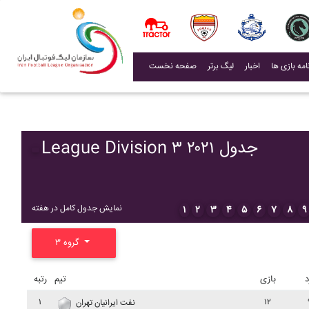
(current)
اخبار
لیگ برتر
صفحه نخست
League Division ۳ ۲۰۲۱ جدول
نمایش جدول کامل در هفته
۱
۲
۳
۴
۵
۶
۷
۸
۹
گروه ۳
د
بازی
تیم
رتبه
۱
۱۲
نفت ايرانيان تهران