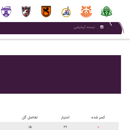
نسحه آزمایشی
کسر شده
امتیاز
تفاضل گل
۱۵
۲۹
۰