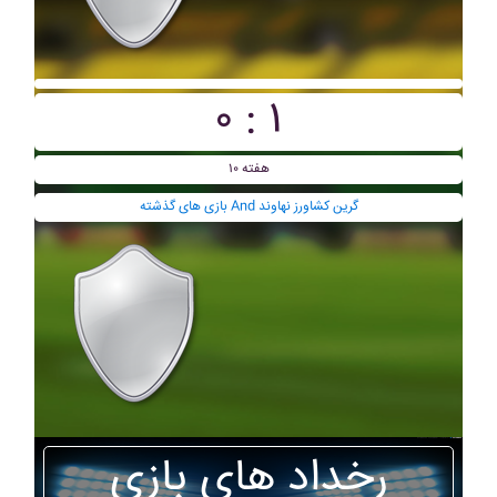
۰ : ۱
هفته ۱۰
بازی های گذشته And گرين کشاورز نهاوند
رخداد های بازی