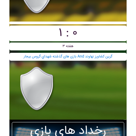
۱ : ۰
هفته ۳
بازی های گذشته شهداي گروس بيجار And گرين کشاورز نهاوند
رخداد های بازی