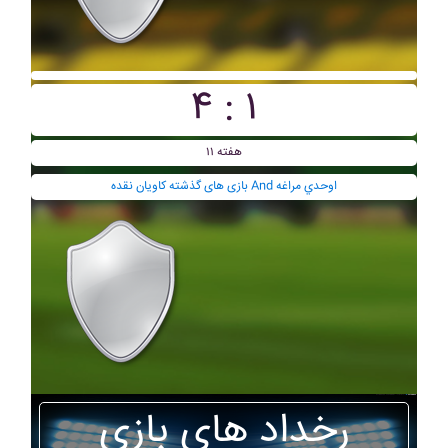
۴ : ۱
هفته ۱۱
بازی های گذشته کاويان نقده And اوحدي مراغه
رخداد های بازی