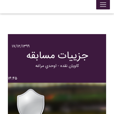
۱۷/۱۲/۱۳۹۹
جزییات مسابقه
کاويان نقده - اوحدي مراغه
۱۴:۴۵