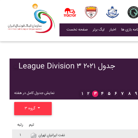
(current)
اخبار
لیگ برتر
صفحه نخست
League Division ۳ ۲۰۲۱ جدول
نمایش جدول کامل در هفته
۱
۲
۳
۴
۵
۶
۷
۸
۹
گروه ۳
تیم
رتبه
۱
نفت ايرانيان تهران