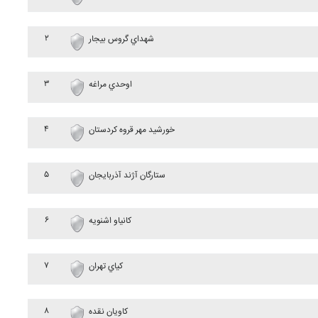
۲
شهداي گروس بيجار
۳
اوحدي مراغه
۴
خورشيد مهر قروه کردستان
۵
ستارگان آژند آذربايجان
۶
کانياو اشنويه
۷
کياي تهران
۸
کاويان نقده