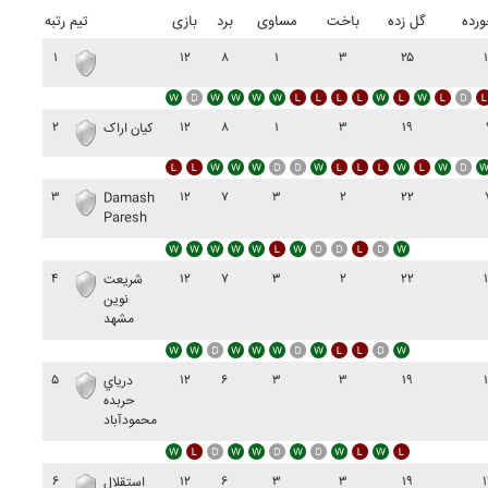
رده
گل زده
باخت
مساوی
برد
بازی
تیم
رتبه
۱
۱۲
۸
۱
۳
۲۵
۲
۱۲
۸
۱
۳
۱۹
کيان اراک
۳
۱۲
۷
۳
۲
۲۲
Damash
Paresh
۴
۱۲
۷
۳
۲
۲۲
شريعت
نوين
مشهد
۵
۱۲
۶
۳
۳
۱۹
درياي
حربده
محمودآباد
۶
۱۲
۶
۳
۳
۱۹
استقلال