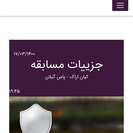
۱۷/۰۳/۱۴۰۰
جزییات مسابقه
کيان اراک - پاس گيلان
۱۹:۴۵