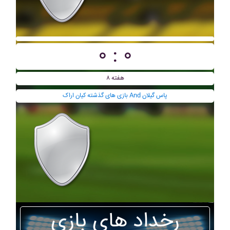
۰ : ۰
هفته ۸
بازی های گذشته کيان اراک And پاس گيلان
رخداد های بازی