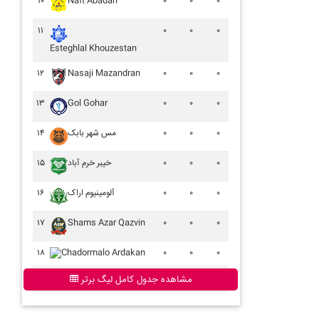
۱۰
Naft Abadan
۰
۰
۰
۱۱
۰
۰
۰
Esteghlal Khouzestan
۱۲
Nasaji Mazandran
۰
۰
۰
۱۳
Gol Gohar
۰
۰
۰
۱۴
مس شهر بابک
۰
۰
۰
۱۵
خيبر خرم آباد
۰
۰
۰
۱۶
آلومينيوم اراک
۰
۰
۰
۱۷
Shams Azar Qazvin
۰
۰
۰
۱۸
Chadormalo Ardakan
۰
۰
۰
مشاهده جدول کامل لیگ برتر