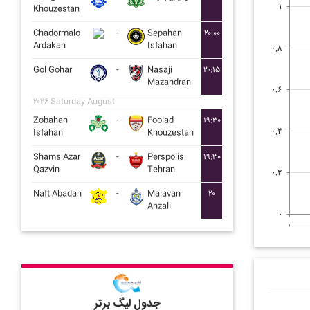
۱
Khouzestan
Chadormalo
-
Sepahan
۲۰:۰۰
Ardakan
Isfahan
۰,۸
Gol Gohar
-
Nasaji
۲۰:۱۵
Mazandran
۰,۶
۲۰۲۶ Saturday August
Zobahan
-
Foolad
۱۹:۳۰
۰,۴
Isfahan
Khouzestan
Shams Azar
-
Perspolis
۱۹:۳۰
Qazvin
Tehran
۰,۲
Naft Abadan
-
Malavan
۲۰
Anzali
۰
جدول لیگ برتر