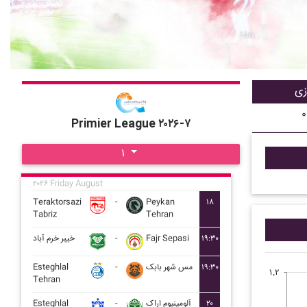
زی
۰
Primier League ۲۰۲۶-۷
۱
۲۰۲۶ Friday August
Teraktorsazi
-
Peykan
۱۸
Tabriz
Tehran
خيبر خرم آباد
-
Fajr Sepasi
۱۹:۳۰
Esteghlal
-
مس شهر بابک
۱۹:۳۰
۱,۲
Tehran
Esteghlal
-
آلومينيوم اراک
۲۰