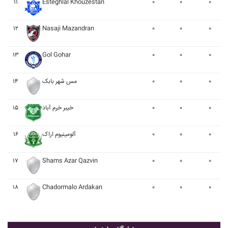
۱۱
Esteghlal Khouzestan
۰
۰
۰
۱۲
Nasaji Mazandran
۰
۰
۰
۱۳
Gol Gohar
۰
۰
۰
۱۴
مس شهر بابک
۰
۰
۰
۱۵
خيبر خرم آباد
۰
۰
۰
۱۶
آلومينيوم اراک
۰
۰
۰
۱۷
Shams Azar Qazvin
۰
۰
۰
۱۸
Chadormalo Ardakan
۰
۰
۰