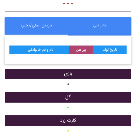
۰ + ۰
کادر فنی
بازیکن اصلی/ذخیره
تاریخ تولد
پیراهن
نام و نام خانوادگی
بازی
۰
گل
۰
کارت زرد
۰