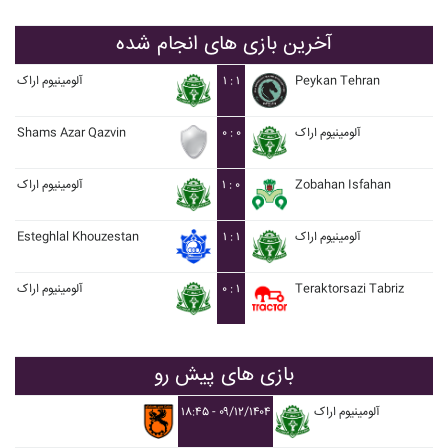
آخرین بازی های انجام شده
Peykan Tehran
۱ : ۱
آلومينيوم اراک
آلومينيوم اراک
۰ : ۰
Shams Azar Qazvin
Zobahan Isfahan
۱ : ۰
آلومينيوم اراک
آلومينيوم اراک
۱ : ۱
Esteghlal Khouzestan
Teraktorsazi Tabriz
۰ : ۱
آلومينيوم اراک
بازی های پیش رو
آلومينيوم اراک
۱۸:۴۵ - ۰۹/۱۲/۱۴۰۴