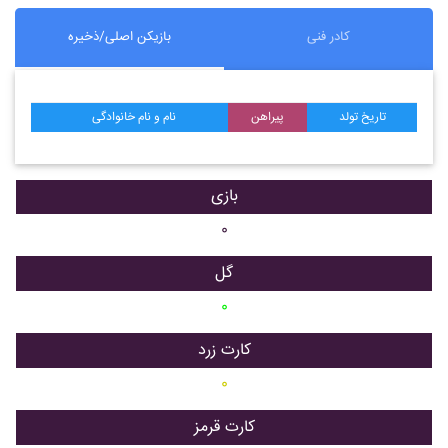
کادر فنی
بازیکن اصلی/ذخیره
تاریخ تولد
پیراهن
نام و نام خانوادگی
بازی
۰
گل
۰
کارت زرد
۰
کارت قرمز