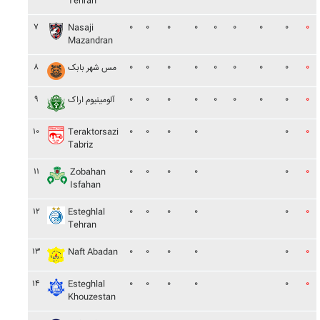
Tehran
۷
۰
۰
۰
۰
۰
۰
۰
۰
۰
Nasaji
Mazandran
۸
۰
۰
۰
۰
۰
۰
۰
۰
۰
مس شهر بابک
۹
۰
۰
۰
۰
۰
۰
۰
۰
۰
آلومينيوم اراک
۱۰
۰
۰
۰
۰
۰
۰
Teraktorsazi
Tabriz
۱۱
۰
۰
۰
۰
۰
۰
Zobahan
Isfahan
۱۲
۰
۰
۰
۰
۰
۰
Esteghlal
Tehran
۱۳
۰
۰
۰
۰
۰
۰
Naft Abadan
۱۴
۰
۰
۰
۰
۰
۰
Esteghlal
Khouzestan