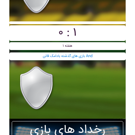
۰ : ۱
هفته ۱
بازی های گذشته بادامک قائن And
رخداد های بازی