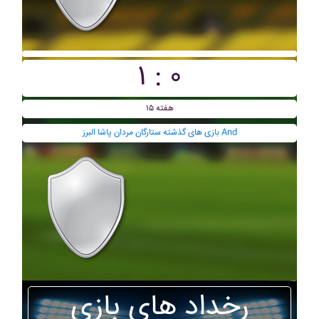
۱ : ۰
هفته ۱۵
بازی های گذشته ستارگان مردان پاشا البرز And
رخداد های بازی