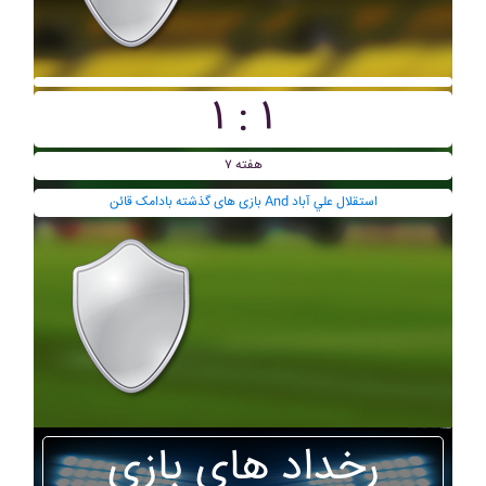
۱ : ۱
هفته ۷
بازی های گذشته بادامک قائن And استقلال علي آباد
رخداد های بازی