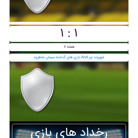
۱ : ۱
هفته ۷
بازی های گذشته سيمان شاهرود And شهروند نور
رخداد های بازی