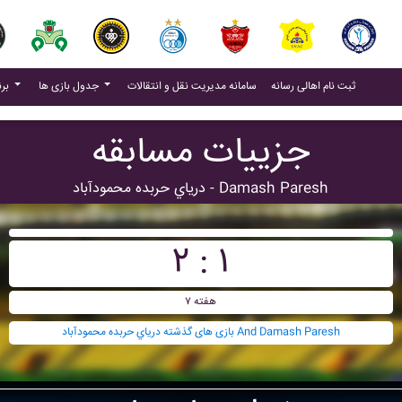
(current)
(current)
ثبت نام اهالی رسانه
سامانه مدیریت نقل و انتقالات
جدول بازی ها
برنامه بازی ها
جزییات مسابقه
درياي حربده محمودآباد - Damash Paresh
۲ : ۱
هفته ۷
بازی های گذشته درياي حربده محمودآباد And Damash Paresh