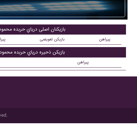
بازیکنان اصلی درياي حربده محمودآ
پیراهن
بازیکن تعویضی
پیر
بازیکن ذحیره درياي حربده محمودآ
پیراهن
ved.