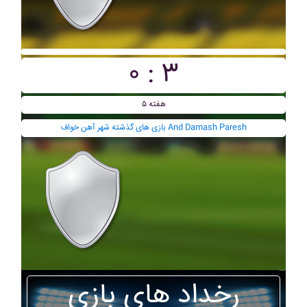
۰ : ۳
هفته ۵
بازی های گذشته شهر آهن خواف And Damash Paresh
رخداد های بازی